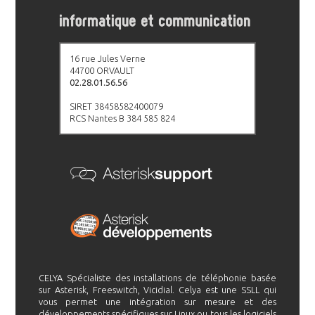
16 rue Jules Verne
44700 ORVAULT
02.28.01.56.56
SIRET 38458582400079
RCS Nantes B 384 585 824
CELYA Spécialiste des installations de téléphonie basée
sur Asterisk, Freeswitch, Vicidial. Celya est une SSLL qui
vous permet une intégration sur mesure et des
développements spécifiques sur Linux ou tous les logiciels